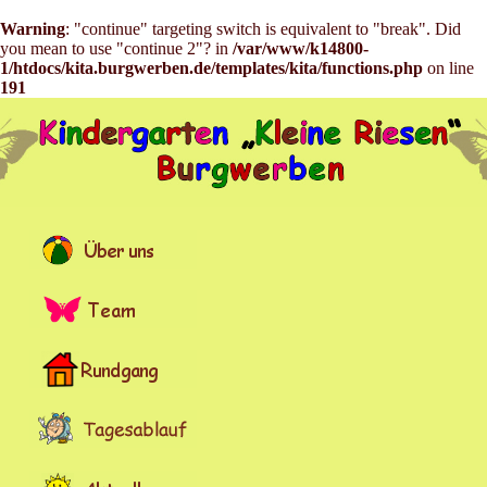
Warning
: "continue" targeting switch is equivalent to "break". Did
you mean to use "continue 2"? in
/var/www/k14800-
1/htdocs/kita.burgwerben.de/templates/kita/functions.php
on line
191