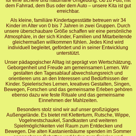
für eine sichere und naturnahe Umgebung. Ob zu Fuß, mit
dem Fahrrad, dem Bus oder dem Auto – unsere Kita ist gut
erreichbar.
Als kleine, familiäre Kindertagesstätte betreuen wir 34
Kinder im Alter von 0 bis 7 Jahren in zwei Gruppen. Durch
unsere überschaubare Größe schaffen wir eine persönliche
Atmosphäre, in der sich Kinder, Familien und Mitarbeitende
gleichermaßen willkommen fühlen. Jedes Kind wird
individuell begleitet, gefördert und in seiner Entwicklung
unterstützt.
Unser pädagogischer Alltag ist geprägt von Wertschätzung,
Geborgenheit und Freude am gemeinsamen Lernen. Wir
gestalten den Tagesablauf abwechslungsreich und
orientieren uns an den Interessen und Bedürfnissen der
Kinder. Spielerisches Lernen, kreatives Gestalten, Singen,
Bewegen, Forschen und das gemeinsame Erleben gehören
ebenso dazu wie feste Rituale und das gemeinsame
Einnehmen der Mahlzeiten.
Besonders stolz sind wir auf unser großzügiges
Außengelände. Es bietet mit Kletterturm, Rutsche, Wippe,
Vogelnestschaukel, Sandkasten und weiteren
Spielmöglichkeiten viel Raum zum Entdecken und
Bewegen. Die alten Kastanienbäume spenden im Sommer